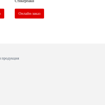
Стикерпаки
з
Онлайн-заказ
я продукция